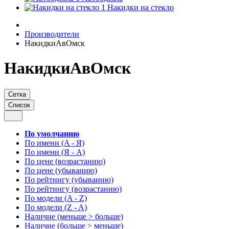
Накидки на стекло
Производители
НакидкиАвОмск
НакидкиАвОмск
Сетка
Список
По умолчанию
По имени (A - Я)
По имени (Я - A)
По цене (возрастанию)
По цене (убыванию)
По рейтингу (убыванию)
По рейтингу (возрастанию)
По модели (A - Z)
По модели (Z - A)
Наличие (меньше > больше)
Наличие (больше > меньше)