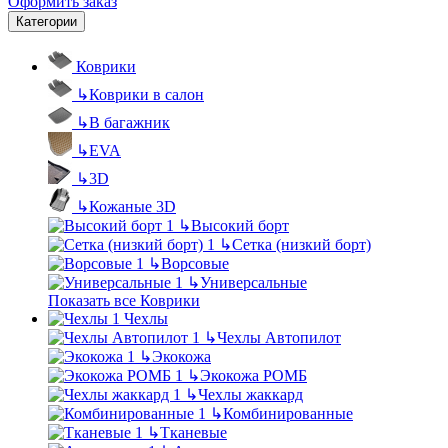
Оформить заказ
Категории
Коврики
↳
Коврики в салон
↳
В багажник
↳
EVA
↳
3D
↳
Кожаные 3D
↳
Высокий борт
↳
Сетка (низкий борт)
↳
Ворсовые
↳
Универсальные
Показать все Коврики
Чехлы
↳
Чехлы Автопилот
↳
Экокожа
↳
Экокожа РОМБ
↳
Чехлы жаккард
↳
Комбинированные
↳
Тканевые