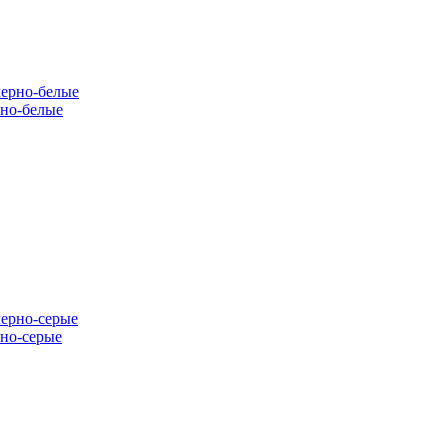
рно-белые
рно-серые