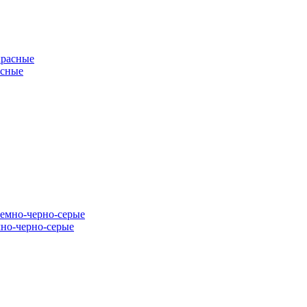
асные
мно-черно-серые