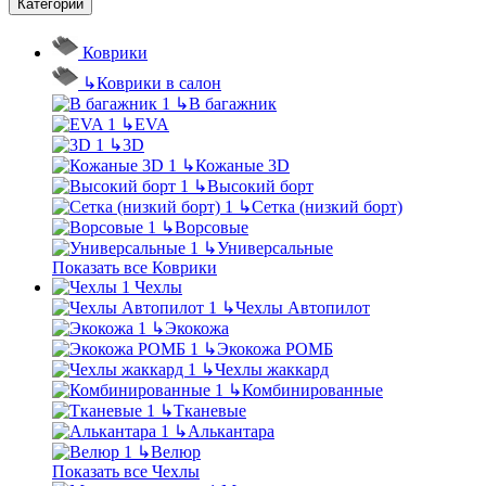
Категории
Коврики
↳
Коврики в салон
↳
В багажник
↳
EVA
↳
3D
↳
Кожаные 3D
↳
Высокий борт
↳
Сетка (низкий борт)
↳
Ворсовые
↳
Универсальные
Показать все Коврики
Чехлы
↳
Чехлы Автопилот
↳
Экокожа
↳
Экокожа РОМБ
↳
Чехлы жаккард
↳
Комбинированные
↳
Тканевые
↳
Алькантара
↳
Велюр
Показать все Чехлы