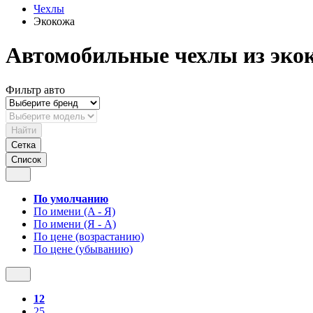
Чехлы
Экокожа
Автомобильные чехлы из эко
Фильтр авто
Найти
Сетка
Список
По умолчанию
По имени (A - Я)
По имени (Я - A)
По цене (возрастанию)
По цене (убыванию)
12
25