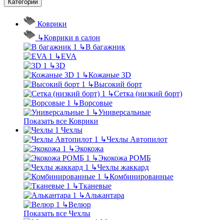
Категории
Коврики
↳
Коврики в салон
↳
В багажник
↳
EVA
↳
3D
↳
Кожаные 3D
↳
Высокий борт
↳
Сетка (низкий борт)
↳
Ворсовые
↳
Универсальные
Показать все Коврики
Чехлы
↳
Чехлы Автопилот
↳
Экокожа
↳
Экокожа РОМБ
↳
Чехлы жаккард
↳
Комбинированные
↳
Тканевые
↳
Алькантара
↳
Велюр
Показать все Чехлы