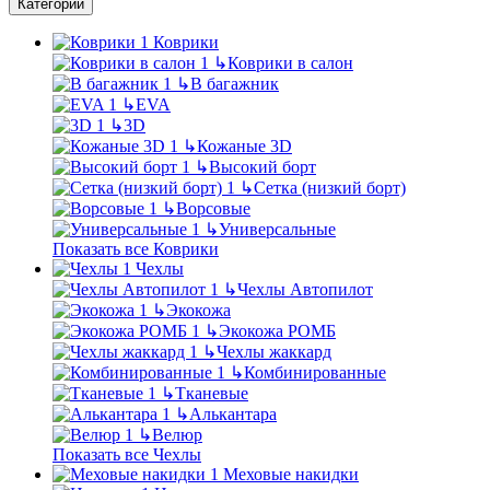
Категории
Коврики
↳
Коврики в салон
↳
В багажник
↳
EVA
↳
3D
↳
Кожаные 3D
↳
Высокий борт
↳
Сетка (низкий борт)
↳
Ворсовые
↳
Универсальные
Показать все Коврики
Чехлы
↳
Чехлы Автопилот
↳
Экокожа
↳
Экокожа РОМБ
↳
Чехлы жаккард
↳
Комбинированные
↳
Тканевые
↳
Алькантара
↳
Велюр
Показать все Чехлы
Меховые накидки