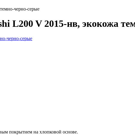
 темно-черно-серые
hi L200 V 2015-нв, экокожа те
вым покрытием на хлопковой основе.