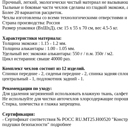
Прочный, легкий, экологически чистый материал не вызывающ
Тыльные и боковые части чехлов сделаны из гладкой экокожи, 
Более 20 вариантов расцветок.
Чехлы изготовлены со всеми технологическими отверстиями и
Страна производства: Россия
Размер упаковки (ВхШхД), см: 15 x 55 x 70 см, вес 4.5-5 кг.
Характеристики материала:
Толщина экокожи : 1.15 - 1.2 мм.
Толщина алькантары : 1.00 - 1.05 мм.
Удельный вес экокожи алькантары: 550 г / п.м. 350г / м2.
Цикл истирания: свыше 40000 раз.
Комплект чехлов состоит из 12 изделий.
Cпинки передние - 2, сиденья передние - 2, спинка задняя спло
центральный - 1, подлокотник задний - 1.
Рекомендации по уходу:
Для удаления загрязнений использовать влажную ткань, салфетк
Не используйте для чистки авточехлов хлорсодержащие порошк
Стирка, химчистка и глажка запрещена.
Сертификация:
- Сертификат соответствия № РОСС RU.МТ25.Н00520 "Конст
подушки безопасности" подробнее