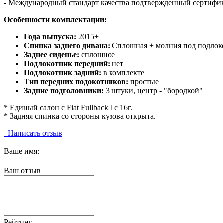
- Международный стандарт качества подтвержденный сертифи
Особенности комплектации:
Года выпуска:
2015+
Спинка заднего дивана:
Сплошная + молния под подлок
Заднее сиденье:
сплошное
Подлокотник передний:
нет
Подлокотник задний:
в комплекте
Тип передних подокотников:
простые
Задние подголовники:
3 штуки, центр - "бородкой"
* Единый салон с Fiat Fullback I с 16г.
* Задняя спинка со стороны кузова открыта.
Написать отзыв
Ваше имя:
Ваш отзыв
Рейтинг