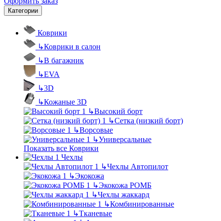
Оформить заказ
Категории
Коврики
↳
Коврики в салон
↳
В багажник
↳
EVA
↳
3D
↳
Кожаные 3D
↳
Высокий борт
↳
Сетка (низкий борт)
↳
Ворсовые
↳
Универсальные
Показать все Коврики
Чехлы
↳
Чехлы Автопилот
↳
Экокожа
↳
Экокожа РОМБ
↳
Чехлы жаккард
↳
Комбинированные
↳
Тканевые