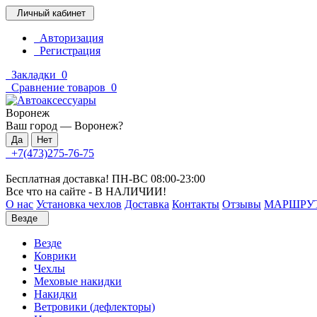
Личный кабинет
Авторизация
Регистрация
Закладки
0
Сравнение товаров
0
Воронеж
Ваш город —
Воронеж
?
+7(473)275-76-75
Бесплатная доставка! ПН-ВС 08:00-23:00
Все что на сайте - В НАЛИЧИИ!
О нас
Установка чехлов
Доставка
Контакты
Отзывы
МАРШРУ
Везде
Везде
Коврики
Чехлы
Меховые накидки
Накидки
Ветровики (дефлекторы)