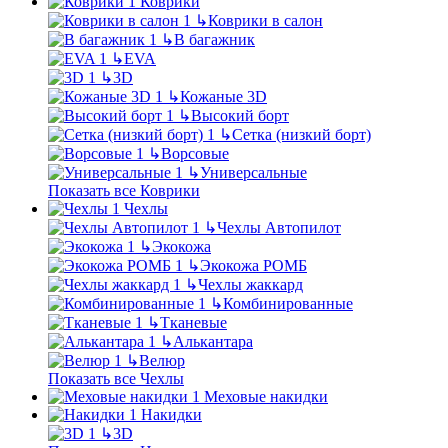
Коврики
↳
Коврики в салон
↳
В багажник
↳
EVA
↳
3D
↳
Кожаные 3D
↳
Высокий борт
↳
Сетка (низкий борт)
↳
Ворсовые
↳
Универсальные
Показать все Коврики
Чехлы
↳
Чехлы Автопилот
↳
Экокожа
↳
Экокожа РОМБ
↳
Чехлы жаккард
↳
Комбинированные
↳
Тканевые
↳
Алькантара
↳
Велюр
Показать все Чехлы
Меховые накидки
Накидки
↳
3D