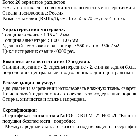
Более 20 вариантов расцветок.
Чехлы изготовлены со всеми технологическими отверстиями и
Страна производства: Россия
Размер упаковки (ВхШхД), см: 15 x 55 x 70 см, вес 4.5-5 кг.
Характеристики материала:
Толщина экокожи : 1.15 - 1.2 мм.
Толщина алькантары : 1.00 - 1.05 мм.
Удельный вес экокожи алькантары: 550 г / п.м. 350г / м2.
Цикл истирания: свыше 40000 раз.
Комплект чехлов состоит из 13 изделий.
Спинки передние - 2, сиденья передние - 2, спинка задняя больш
подголовник центральный, подголовник задний центральный - 
Рекомендации по уходу:
Для удаления загрязнений использовать влажную ткань, салфетк
Не используйте для чистки авточехлов хлорсодержащие порошк
Стирка, химчистка и глажка запрещена.
Сертификация:
- Сертификат соответствия № РОСС RU.МТ25.Н00520 "Конст
подушки безопасности" подробнее
- Международный стандарт качества подтвержденный сертифи