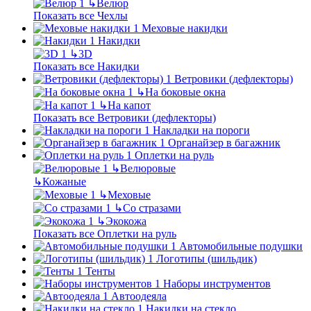
↳
Велюр
Показать все Чехлы
Меховые накидки
Накидки
↳
3D
Показать все Накидки
Ветровики (дефлекторы)
↳
На боковые окна
↳
На капот
Показать все Ветровики (дефлекторы)
Накладки на пороги
Органайзер в багажник
Оплетки на руль
↳
Велюровые
↳
Кожаные
↳
Меховые
↳
Со стразами
↳
Экокожа
Показать все Оплетки на руль
Автомобильные подушки
Логотипы (шильдик)
Тенты
Наборы инструментов
Автоодеяла
Накидки на стекло