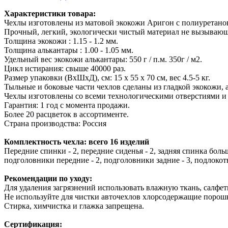
Характеристики товара:
Чехлы изготовлены из матовой экокожи Аригон с полиуретано
Прочный, легкий, экологически чистый материал не вызывающ
Толщина экокожи : 1.15 - 1.2 мм.
Толщина алькантары : 1.00 - 1.05 мм.
Удельный вес экокожи алькантары: 550 г / п.м. 350г / м2.
Цикл истирания: свыше 40000 раз.
Размер упаковки (ВхШхД), см: 15 x 55 x 70 см, вес 4.5-5 кг.
Тыльные и боковые части чехлов сделаны из гладкой экокожи, 
Чехлы изготовлены со всеми технологическими отверстиями и
Гарантия: 1 год с момента продажи.
Более 20 расцветок в ассортименте.
Страна производства: Россия
Комплектность чехла: всего 16 изделий
Передние спинки - 2, передние сиденья - 2, задняя спинка больш
подголовники передние - 2, подголовники задние - 3, подлокотн
Рекомендации по уходу:
Для удаления загрязнений использовать влажную ткань, салфетк
Не используйте для чистки авточехлов хлорсодержащие порошк
Стирка, химчистка и глажка запрещена.
Сертификация: