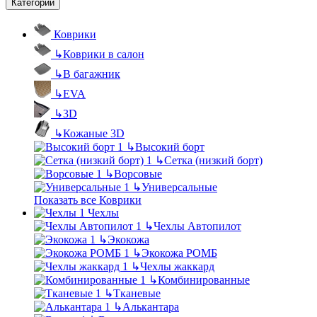
Категории
Коврики
↳
Коврики в салон
↳
В багажник
↳
EVA
↳
3D
↳
Кожаные 3D
↳
Высокий борт
↳
Сетка (низкий борт)
↳
Ворсовые
↳
Универсальные
Показать все Коврики
Чехлы
↳
Чехлы Автопилот
↳
Экокожа
↳
Экокожа РОМБ
↳
Чехлы жаккард
↳
Комбинированные
↳
Тканевые
↳
Алькантара