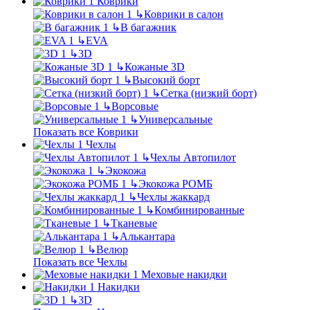
Коврики
↳
Коврики в салон
↳
В багажник
↳
EVA
↳
3D
↳
Кожаные 3D
↳
Высокий борт
↳
Сетка (низкий борт)
↳
Ворсовые
↳
Универсальные
Показать все Коврики
Чехлы
↳
Чехлы Автопилот
↳
Экокожа
↳
Экокожа РОМБ
↳
Чехлы жаккард
↳
Комбинированные
↳
Тканевые
↳
Алькантара
↳
Велюр
Показать все Чехлы
Меховые накидки
Накидки
↳
3D