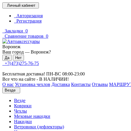
Личный кабинет
Авторизация
Регистрация
Закладки
0
Сравнение товаров
0
Воронеж
Ваш город —
Воронеж
?
+7(473)275-76-75
Бесплатная доставка! ПН-ВС 08:00-23:00
Все что на сайте - В НАЛИЧИИ!
О нас
Установка чехлов
Доставка
Контакты
Отзывы
МАРШРУ
Везде
Везде
Коврики
Чехлы
Меховые накидки
Накидки
Ветровики (дефлекторы)