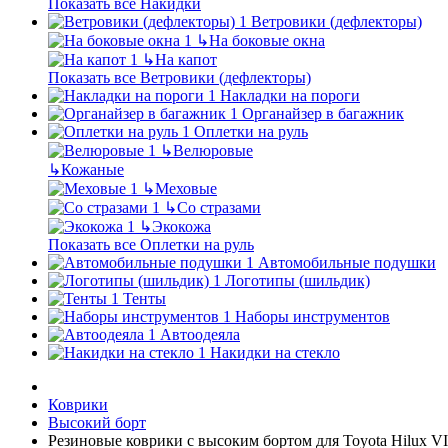
Показать все Накидки
Ветровики (дефлекторы)
↳
На боковые окна
↳
На капот
Показать все Ветровики (дефлекторы)
Накладки на пороги
Органайзер в багажник
Оплетки на руль
↳
Велюровые
↳
Кожаные
↳
Меховые
↳
Со стразами
↳
Экокожа
Показать все Оплетки на руль
Автомобильные подушки
Логотипы (шильдик)
Тенты
Наборы инструментов
Автоодеяла
Накидки на стекло
Коврики
Высокий борт
Резиновые коврики с высоким бортом для Toyota Hilux VII