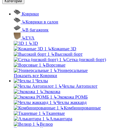
Категории
Коврики
↳
Коврики в салон
↳
В багажник
↳
EVA
↳
3D
↳
Кожаные 3D
↳
Высокий борт
↳
Сетка (низкий борт)
↳
Ворсовые
↳
Универсальные
Показать все Коврики
Чехлы
↳
Чехлы Автопилот
↳
Экокожа
↳
Экокожа РОМБ
↳
Чехлы жаккард
↳
Комбинированные
↳
Тканевые
↳
Алькантара
↳
Велюр