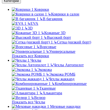
Категории
Коврики
↳
Коврики в салон
↳
В багажник
↳
EVA
↳
3D
↳
Кожаные 3D
↳
Высокий борт
↳
Сетка (низкий борт)
↳
Ворсовые
↳
Универсальные
Показать все Коврики
Чехлы
↳
Чехлы Автопилот
↳
Экокожа
↳
Экокожа РОМБ
↳
Чехлы жаккард
↳
Комбинированные
↳
Тканевые
↳
Алькантара
↳
Велюр
Показать все Чехлы
Меховые накидки