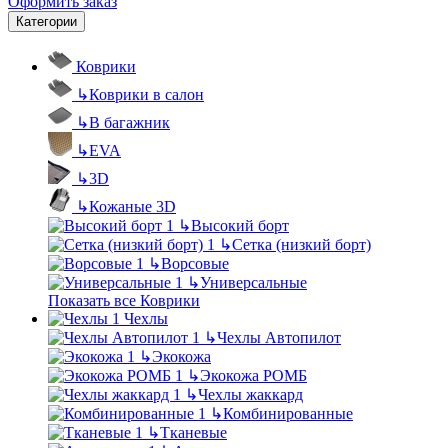
Оформить заказ
Категории
Коврики
↳
Коврики в салон
↳
В багажник
↳
EVA
↳
3D
↳
Кожаные 3D
↳
Высокий борт
↳
Сетка (низкий борт)
↳
Ворсовые
↳
Универсальные
Показать все Коврики
Чехлы
↳
Чехлы Автопилот
↳
Экокожа
↳
Экокожа РОМБ
↳
Чехлы жаккард
↳
Комбинированные
↳
Тканевые