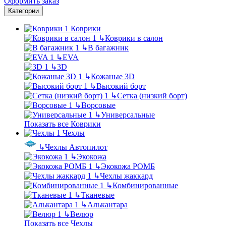
Оформить заказ
Категории
Коврики
↳
Коврики в салон
↳
В багажник
↳
EVA
↳
3D
↳
Кожаные 3D
↳
Высокий борт
↳
Сетка (низкий борт)
↳
Ворсовые
↳
Универсальные
Показать все Коврики
Чехлы
↳
Чехлы Автопилот
↳
Экокожа
↳
Экокожа РОМБ
↳
Чехлы жаккард
↳
Комбинированные
↳
Тканевые
↳
Алькантара
↳
Велюр
Показать все Чехлы