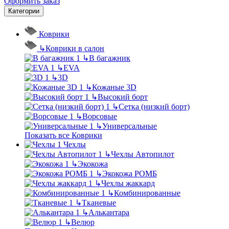
Оформить заказ
Категории
Коврики
↳
Коврики в салон
↳
В багажник
↳
EVA
↳
3D
↳
Кожаные 3D
↳
Высокий борт
↳
Сетка (низкий борт)
↳
Ворсовые
↳
Универсальные
Показать все Коврики
Чехлы
↳
Чехлы Автопилот
↳
Экокожа
↳
Экокожа РОМБ
↳
Чехлы жаккард
↳
Комбинированные
↳
Тканевые
↳
Алькантара
↳
Велюр