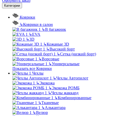
Оформить заказ
Категории
Коврики
↳
Коврики в салон
↳
В багажник
↳
EVA
↳
3D
↳
Кожаные 3D
↳
Высокий борт
↳
Сетка (низкий борт)
↳
Ворсовые
↳
Универсальные
Показать все Коврики
Чехлы
↳
Чехлы Автопилот
↳
Экокожа
↳
Экокожа РОМБ
↳
Чехлы жаккард
↳
Комбинированные
↳
Тканевые
↳
Алькантара
↳
Велюр