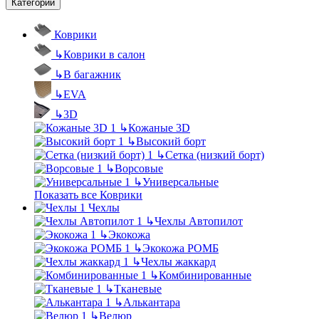
Категории
Коврики
↳
Коврики в салон
↳
В багажник
↳
EVA
↳
3D
↳
Кожаные 3D
↳
Высокий борт
↳
Сетка (низкий борт)
↳
Ворсовые
↳
Универсальные
Показать все Коврики
Чехлы
↳
Чехлы Автопилот
↳
Экокожа
↳
Экокожа РОМБ
↳
Чехлы жаккард
↳
Комбинированные
↳
Тканевые
↳
Алькантара
↳
Велюр