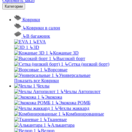
Оформить заказ
Категории
Коврики
↳
Коврики в салон
↳
В багажник
↳
EVA
↳
3D
↳
Кожаные 3D
↳
Высокий борт
↳
Сетка (низкий борт)
↳
Ворсовые
↳
Универсальные
Показать все Коврики
Чехлы
↳
Чехлы Автопилот
↳
Экокожа
↳
Экокожа РОМБ
↳
Чехлы жаккард
↳
Комбинированные
↳
Тканевые
↳
Алькантара
↳
Велюр