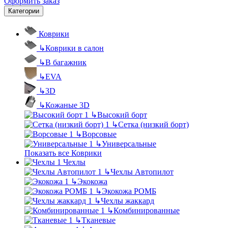
Оформить заказ
Категории
Коврики
↳
Коврики в салон
↳
В багажник
↳
EVA
↳
3D
↳
Кожаные 3D
↳
Высокий борт
↳
Сетка (низкий борт)
↳
Ворсовые
↳
Универсальные
Показать все Коврики
Чехлы
↳
Чехлы Автопилот
↳
Экокожа
↳
Экокожа РОМБ
↳
Чехлы жаккард
↳
Комбинированные
↳
Тканевые