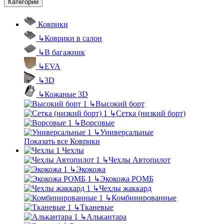
Категории
Коврики
↳
Коврики в салон
↳
В багажник
↳
EVA
↳
3D
↳
Кожаные 3D
↳
Высокий борт
↳
Сетка (низкий борт)
↳
Ворсовые
↳
Универсальные
Показать все Коврики
Чехлы
↳
Чехлы Автопилот
↳
Экокожа
↳
Экокожа РОМБ
↳
Чехлы жаккард
↳
Комбинированные
↳
Тканевые
↳
Алькантара