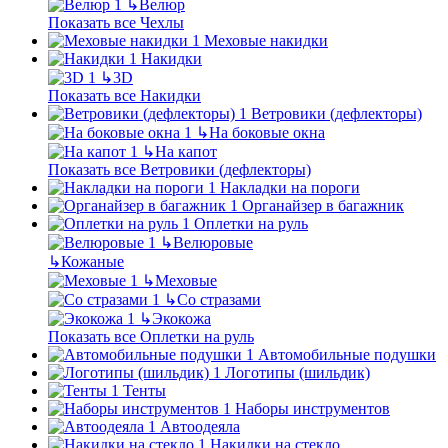
↳
Велюр
Показать все Чехлы
Меховые накидки
Накидки
↳
3D
Показать все Накидки
Ветровики (дефлекторы)
↳
На боковые окна
↳
На капот
Показать все Ветровики (дефлекторы)
Накладки на пороги
Органайзер в багажник
Оплетки на руль
↳
Велюровые
↳
Кожаные
↳
Меховые
↳
Со стразами
↳
Экокожа
Показать все Оплетки на руль
Автомобильные подушки
Логотипы (шильдик)
Тенты
Наборы инструментов
Автоодеяла
Накидки на стекло