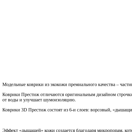
Модельные коврики из экокожи премиального качества – части
Коврики Престиж отличаются оригинальным дизайном строчки
от воды и улучшает шумоизоляцию.
Коврики 3D Престиж состоят из 6-и слоев: ворсовый, «дышащ
Эффект «дышащей» кожи создается благодаря микропорам, кото