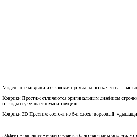
Модельные коврики из экокожи премиального качества – части
Коврики Престиж отличаются оригинальным дизайном строчки
от воды и улучшает шумоизоляцию.
Коврики 3D Престиж состоят из 6-и слоев: ворсовый, «дышащ
Эффект «дышащей» кожи создается благодаря микропорам, кото