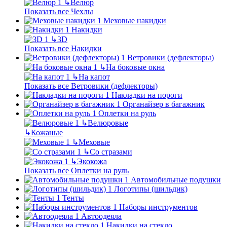
↳
Велюр
Показать все Чехлы
Меховые накидки
Накидки
↳
3D
Показать все Накидки
Ветровики (дефлекторы)
↳
На боковые окна
↳
На капот
Показать все Ветровики (дефлекторы)
Накладки на пороги
Органайзер в багажник
Оплетки на руль
↳
Велюровые
↳
Кожаные
↳
Меховые
↳
Со стразами
↳
Экокожа
Показать все Оплетки на руль
Автомобильные подушки
Логотипы (шильдик)
Тенты
Наборы инструментов
Автоодеяла
Накидки на стекло