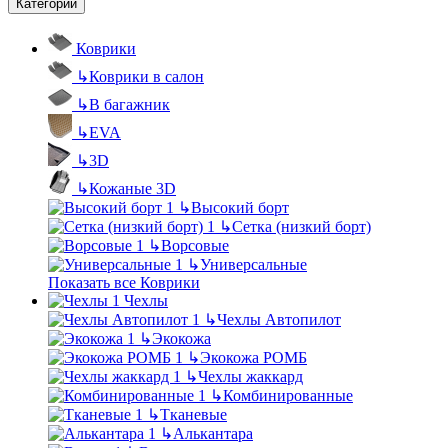
Категории
Коврики
↳
Коврики в салон
↳
В багажник
↳
EVA
↳
3D
↳
Кожаные 3D
↳
Высокий борт
↳
Сетка (низкий борт)
↳
Ворсовые
↳
Универсальные
Показать все Коврики
Чехлы
↳
Чехлы Автопилот
↳
Экокожа
↳
Экокожа РОМБ
↳
Чехлы жаккард
↳
Комбинированные
↳
Тканевые
↳
Алькантара