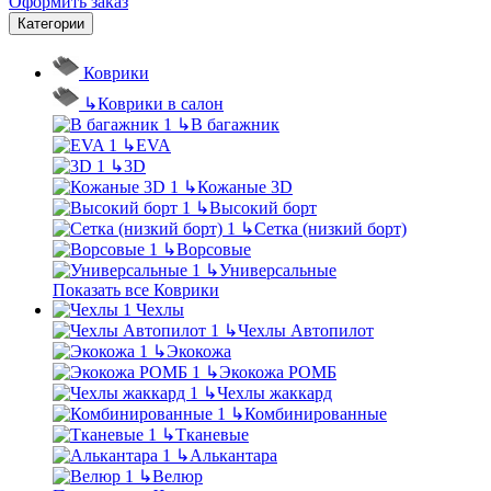
Оформить заказ
Категории
Коврики
↳
Коврики в салон
↳
В багажник
↳
EVA
↳
3D
↳
Кожаные 3D
↳
Высокий борт
↳
Сетка (низкий борт)
↳
Ворсовые
↳
Универсальные
Показать все Коврики
Чехлы
↳
Чехлы Автопилот
↳
Экокожа
↳
Экокожа РОМБ
↳
Чехлы жаккард
↳
Комбинированные
↳
Тканевые
↳
Алькантара
↳
Велюр