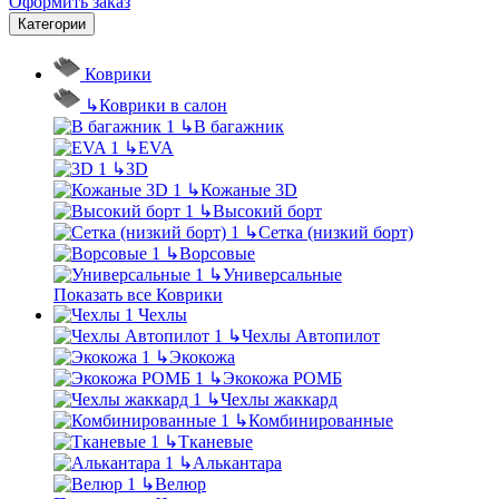
Оформить заказ
Категории
Коврики
↳
Коврики в салон
↳
В багажник
↳
EVA
↳
3D
↳
Кожаные 3D
↳
Высокий борт
↳
Сетка (низкий борт)
↳
Ворсовые
↳
Универсальные
Показать все Коврики
Чехлы
↳
Чехлы Автопилот
↳
Экокожа
↳
Экокожа РОМБ
↳
Чехлы жаккард
↳
Комбинированные
↳
Тканевые
↳
Алькантара
↳
Велюр