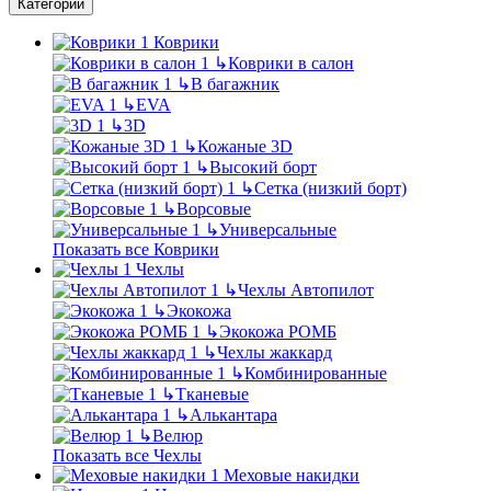
Категории
Коврики
↳
Коврики в салон
↳
В багажник
↳
EVA
↳
3D
↳
Кожаные 3D
↳
Высокий борт
↳
Сетка (низкий борт)
↳
Ворсовые
↳
Универсальные
Показать все Коврики
Чехлы
↳
Чехлы Автопилот
↳
Экокожа
↳
Экокожа РОМБ
↳
Чехлы жаккард
↳
Комбинированные
↳
Тканевые
↳
Алькантара
↳
Велюр
Показать все Чехлы
Меховые накидки