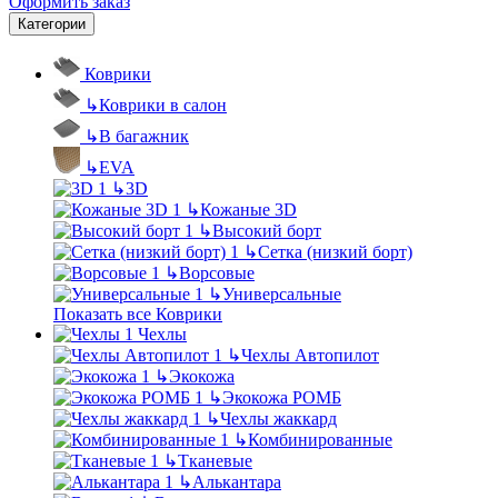
Оформить заказ
Категории
Коврики
↳
Коврики в салон
↳
В багажник
↳
EVA
↳
3D
↳
Кожаные 3D
↳
Высокий борт
↳
Сетка (низкий борт)
↳
Ворсовые
↳
Универсальные
Показать все Коврики
Чехлы
↳
Чехлы Автопилот
↳
Экокожа
↳
Экокожа РОМБ
↳
Чехлы жаккард
↳
Комбинированные
↳
Тканевые
↳
Алькантара