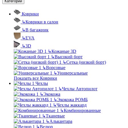
Категории
Коврики
↳
Коврики в салон
↳
В багажник
↳
EVA
↳
3D
↳
Кожаные 3D
↳
Высокий борт
↳
Сетка (низкий борт)
↳
Ворсовые
↳
Универсальные
Показать все Коврики
Чехлы
↳
Чехлы Автопилот
↳
Экокожа
↳
Экокожа РОМБ
↳
Чехлы жаккард
↳
Комбинированные
↳
Тканевые
↳
Алькантара
↳
Велюр