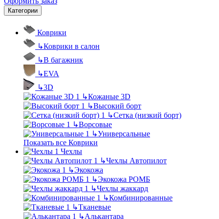
Оформить заказ
Категории
Коврики
↳
Коврики в салон
↳
В багажник
↳
EVA
↳
3D
↳
Кожаные 3D
↳
Высокий борт
↳
Сетка (низкий борт)
↳
Ворсовые
↳
Универсальные
Показать все Коврики
Чехлы
↳
Чехлы Автопилот
↳
Экокожа
↳
Экокожа РОМБ
↳
Чехлы жаккард
↳
Комбинированные
↳
Тканевые
↳
Алькантара