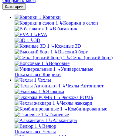
Оформить заказ
Категории
Коврики
↳
Коврики в салон
↳
В багажник
↳
EVA
↳
3D
↳
Кожаные 3D
↳
Высокий борт
↳
Сетка (низкий борт)
↳
Ворсовые
↳
Универсальные
Показать все Коврики
Чехлы
↳
Чехлы Автопилот
↳
Экокожа
↳
Экокожа РОМБ
↳
Чехлы жаккард
↳
Комбинированные
↳
Тканевые
↳
Алькантара
↳
Велюр
Показать все Чехлы