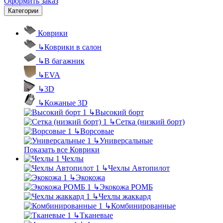
Оформить заказ
Категории
Коврики
↳
Коврики в салон
↳
В багажник
↳
EVA
↳
3D
↳
Кожаные 3D
↳
Высокий борт
↳
Сетка (низкий борт)
↳
Ворсовые
↳
Универсальные
Показать все Коврики
Чехлы
↳
Чехлы Автопилот
↳
Экокожа
↳
Экокожа РОМБ
↳
Чехлы жаккард
↳
Комбинированные
↳
Тканевые