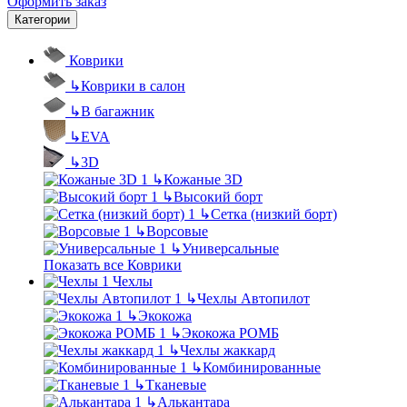
Оформить заказ
Категории
Коврики
↳
Коврики в салон
↳
В багажник
↳
EVA
↳
3D
↳
Кожаные 3D
↳
Высокий борт
↳
Сетка (низкий борт)
↳
Ворсовые
↳
Универсальные
Показать все Коврики
Чехлы
↳
Чехлы Автопилот
↳
Экокожа
↳
Экокожа РОМБ
↳
Чехлы жаккард
↳
Комбинированные
↳
Тканевые
↳
Алькантара