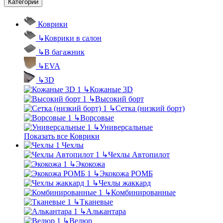
Категории
Коврики
↳
Коврики в салон
↳
В багажник
↳
EVA
↳
3D
↳
Кожаные 3D
↳
Высокий борт
↳
Сетка (низкий борт)
↳
Ворсовые
↳
Универсальные
Показать все Коврики
Чехлы
↳
Чехлы Автопилот
↳
Экокожа
↳
Экокожа РОМБ
↳
Чехлы жаккард
↳
Комбинированные
↳
Тканевые
↳
Алькантара
↳
Велюр