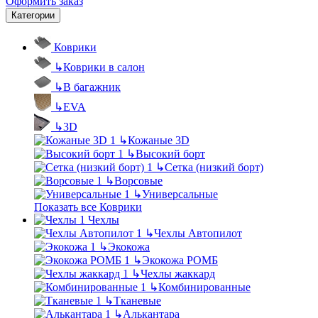
Оформить заказ
Категории
Коврики
↳
Коврики в салон
↳
В багажник
↳
EVA
↳
3D
↳
Кожаные 3D
↳
Высокий борт
↳
Сетка (низкий борт)
↳
Ворсовые
↳
Универсальные
Показать все Коврики
Чехлы
↳
Чехлы Автопилот
↳
Экокожа
↳
Экокожа РОМБ
↳
Чехлы жаккард
↳
Комбинированные
↳
Тканевые
↳
Алькантара