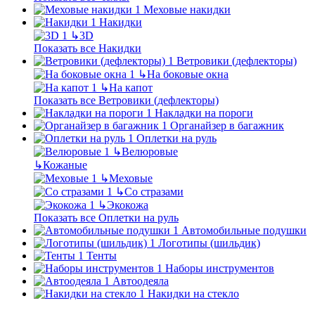
Меховые накидки
Накидки
↳
3D
Показать все Накидки
Ветровики (дефлекторы)
↳
На боковые окна
↳
На капот
Показать все Ветровики (дефлекторы)
Накладки на пороги
Органайзер в багажник
Оплетки на руль
↳
Велюровые
↳
Кожаные
↳
Меховые
↳
Со стразами
↳
Экокожа
Показать все Оплетки на руль
Автомобильные подушки
Логотипы (шильдик)
Тенты
Наборы инструментов
Автоодеяла
Накидки на стекло