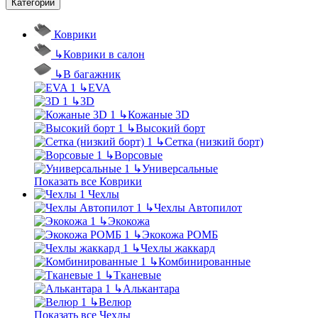
Категории
Коврики
↳
Коврики в салон
↳
В багажник
↳
EVA
↳
3D
↳
Кожаные 3D
↳
Высокий борт
↳
Сетка (низкий борт)
↳
Ворсовые
↳
Универсальные
Показать все Коврики
Чехлы
↳
Чехлы Автопилот
↳
Экокожа
↳
Экокожа РОМБ
↳
Чехлы жаккард
↳
Комбинированные
↳
Тканевые
↳
Алькантара
↳
Велюр
Показать все Чехлы