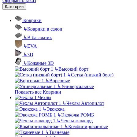
Оформить заказ
Категории
Коврики
↳
Коврики в салон
↳
В багажник
↳
EVA
↳
3D
↳
Кожаные 3D
↳
Высокий борт
↳
Сетка (низкий борт)
↳
Ворсовые
↳
Универсальные
Показать все Коврики
Чехлы
↳
Чехлы Автопилот
↳
Экокожа
↳
Экокожа РОМБ
↳
Чехлы жаккард
↳
Комбинированные
↳
Тканевые