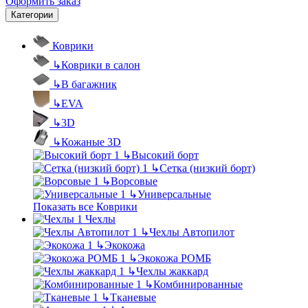
Оформить заказ
Категории
Коврики
↳
Коврики в салон
↳
В багажник
↳
EVA
↳
3D
↳
Кожаные 3D
↳
Высокий борт
↳
Сетка (низкий борт)
↳
Ворсовые
↳
Универсальные
Показать все Коврики
Чехлы
↳
Чехлы Автопилот
↳
Экокожа
↳
Экокожа РОМБ
↳
Чехлы жаккард
↳
Комбинированные
↳
Тканевые