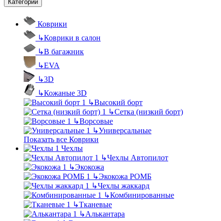
Категории
Коврики
↳
Коврики в салон
↳
В багажник
↳
EVA
↳
3D
↳
Кожаные 3D
↳
Высокий борт
↳
Сетка (низкий борт)
↳
Ворсовые
↳
Универсальные
Показать все Коврики
Чехлы
↳
Чехлы Автопилот
↳
Экокожа
↳
Экокожа РОМБ
↳
Чехлы жаккард
↳
Комбинированные
↳
Тканевые
↳
Алькантара