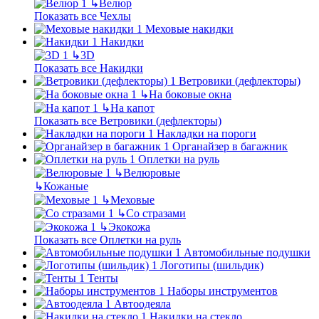
↳
Велюр
Показать все Чехлы
Меховые накидки
Накидки
↳
3D
Показать все Накидки
Ветровики (дефлекторы)
↳
На боковые окна
↳
На капот
Показать все Ветровики (дефлекторы)
Накладки на пороги
Органайзер в багажник
Оплетки на руль
↳
Велюровые
↳
Кожаные
↳
Меховые
↳
Со стразами
↳
Экокожа
Показать все Оплетки на руль
Автомобильные подушки
Логотипы (шильдик)
Тенты
Наборы инструментов
Автоодеяла
Накидки на стекло