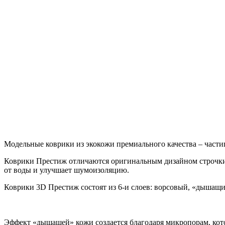
Модельные коврики из экокожи премиального качества – части
Коврики Престиж отличаются оригинальным дизайном строчки
от воды и улучшает шумоизоляцию.
Коврики 3D Престиж состоят из 6-и слоев: ворсовый, «дышащ
Эффект «дышащей» кожи создается благодаря микропорам, кото