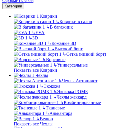
Оформить заказ
Категории
Коврики
↳
Коврики в салон
↳
В багажник
↳
EVA
↳
3D
↳
Кожаные 3D
↳
Высокий борт
↳
Сетка (низкий борт)
↳
Ворсовые
↳
Универсальные
Показать все Коврики
Чехлы
↳
Чехлы Автопилот
↳
Экокожа
↳
Экокожа РОМБ
↳
Чехлы жаккард
↳
Комбинированные
↳
Тканевые
↳
Алькантара
↳
Велюр
Показать все Чехлы