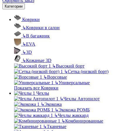
Оформить заказ
Категории
Коврики
↳
Коврики в салон
↳
В багажник
↳
EVA
↳
3D
↳
Кожаные 3D
↳
Высокий борт
↳
Сетка (низкий борт)
↳
Ворсовые
↳
Универсальные
Показать все Коврики
Чехлы
↳
Чехлы Автопилот
↳
Экокожа
↳
Экокожа РОМБ
↳
Чехлы жаккард
↳
Комбинированные
↳
Тканевые