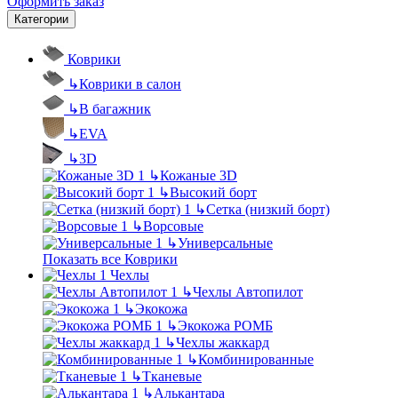
Оформить заказ
Категории
Коврики
↳
Коврики в салон
↳
В багажник
↳
EVA
↳
3D
↳
Кожаные 3D
↳
Высокий борт
↳
Сетка (низкий борт)
↳
Ворсовые
↳
Универсальные
Показать все Коврики
Чехлы
↳
Чехлы Автопилот
↳
Экокожа
↳
Экокожа РОМБ
↳
Чехлы жаккард
↳
Комбинированные
↳
Тканевые
↳
Алькантара