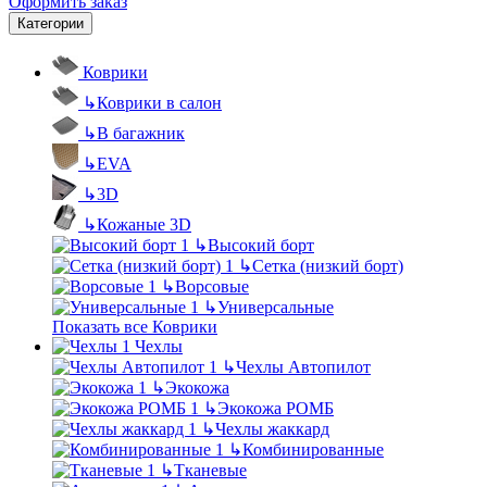
Оформить заказ
Категории
Коврики
↳
Коврики в салон
↳
В багажник
↳
EVA
↳
3D
↳
Кожаные 3D
↳
Высокий борт
↳
Сетка (низкий борт)
↳
Ворсовые
↳
Универсальные
Показать все Коврики
Чехлы
↳
Чехлы Автопилот
↳
Экокожа
↳
Экокожа РОМБ
↳
Чехлы жаккард
↳
Комбинированные
↳
Тканевые