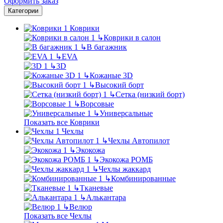
Оформить заказ
Категории
Коврики
↳
Коврики в салон
↳
В багажник
↳
EVA
↳
3D
↳
Кожаные 3D
↳
Высокий борт
↳
Сетка (низкий борт)
↳
Ворсовые
↳
Универсальные
Показать все Коврики
Чехлы
↳
Чехлы Автопилот
↳
Экокожа
↳
Экокожа РОМБ
↳
Чехлы жаккард
↳
Комбинированные
↳
Тканевые
↳
Алькантара
↳
Велюр
Показать все Чехлы