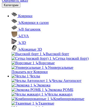
Оформить заказ
Категории
Коврики
↳
Коврики в салон
↳
В багажник
↳
EVA
↳
3D
↳
Кожаные 3D
↳
Высокий борт
↳
Сетка (низкий борт)
↳
Ворсовые
↳
Универсальные
Показать все Коврики
Чехлы
↳
Чехлы Автопилот
↳
Экокожа
↳
Экокожа РОМБ
↳
Чехлы жаккард
↳
Комбинированные
↳
Тканевые