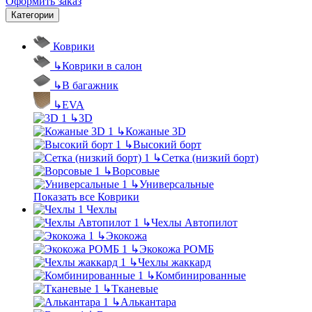
Оформить заказ
Категории
Коврики
↳
Коврики в салон
↳
В багажник
↳
EVA
↳
3D
↳
Кожаные 3D
↳
Высокий борт
↳
Сетка (низкий борт)
↳
Ворсовые
↳
Универсальные
Показать все Коврики
Чехлы
↳
Чехлы Автопилот
↳
Экокожа
↳
Экокожа РОМБ
↳
Чехлы жаккард
↳
Комбинированные
↳
Тканевые
↳
Алькантара