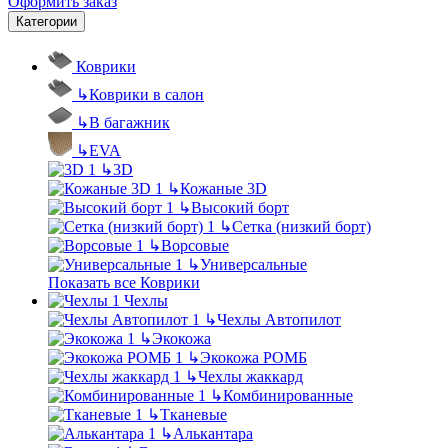
Оформить заказ
Категории
Коврики
↳
Коврики в салон
↳
В багажник
↳
EVA
↳
3D
↳
Кожаные 3D
↳
Высокий борт
↳
Сетка (низкий борт)
↳
Ворсовые
↳
Универсальные
Показать все Коврики
Чехлы
↳
Чехлы Автопилот
↳
Экокожа
↳
Экокожа РОМБ
↳
Чехлы жаккард
↳
Комбинированные
↳
Тканевые
↳
Алькантара