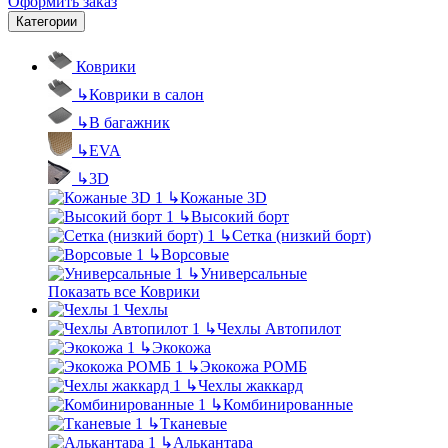
Оформить заказ
Категории
Коврики
↳
Коврики в салон
↳
В багажник
↳
EVA
↳
3D
↳
Кожаные 3D
↳
Высокий борт
↳
Сетка (низкий борт)
↳
Ворсовые
↳
Универсальные
Показать все Коврики
Чехлы
↳
Чехлы Автопилот
↳
Экокожа
↳
Экокожа РОМБ
↳
Чехлы жаккард
↳
Комбинированные
↳
Тканевые
↳
Алькантара