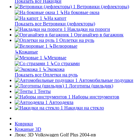
Показать все Накидки
Ветровики (дефлекторы)
↳
На боковые окна
↳
На капот
Показать все Ветровики (дефлекторы)
Накладки на пороги
Органайзер в багажник
Оплетки на руль
↳
Велюровые
↳
Кожаные
↳
Меховые
↳
Со стразами
↳
Экокожа
Показать все Оплетки на руль
Автомобильные подушки
Логотипы (шильдик)
Тенты
Наборы инструментов
Автоодеяла
Накидки на стекло
Коврики
Кожаные 3D
Люкс 3D Volkswagen Golf Plus 2004-нв