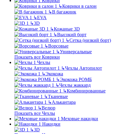
Коврики
↳
Коврики в салон
↳
В багажник
↳
EVA
↳
3D
↳
Кожаные 3D
↳
Высокий борт
↳
Сетка (низкий борт)
↳
Ворсовые
↳
Универсальные
Показать все Коврики
Чехлы
↳
Чехлы Автопилот
↳
Экокожа
↳
Экокожа РОМБ
↳
Чехлы жаккард
↳
Комбинированные
↳
Тканевые
↳
Алькантара
↳
Велюр
Показать все Чехлы
Меховые накидки
Накидки
↳
3D