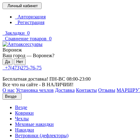
Личный кабинет
Авторизация
Регистрация
Закладки
0
Сравнение товаров
0
Воронеж
Ваш город —
Воронеж
?
+7(473)275-76-75
Бесплатная доставка! ПН-ВС 08:00-23:00
Все что на сайте - В НАЛИЧИИ!
О нас
Установка чехлов
Доставка
Контакты
Отзывы
МАРШРУ
Везде
Везде
Коврики
Чехлы
Меховые накидки
Накидки
Ветровики (дефлекторы)