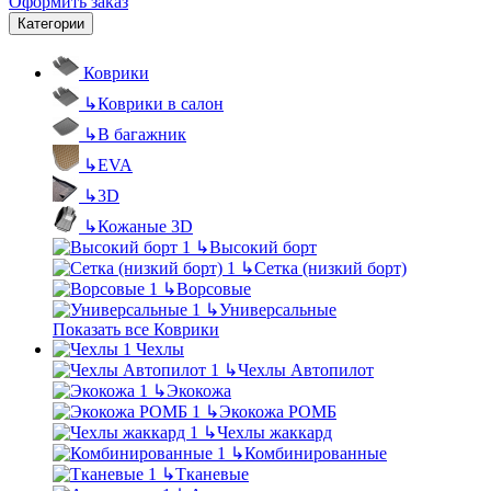
Оформить заказ
Категории
Коврики
↳
Коврики в салон
↳
В багажник
↳
EVA
↳
3D
↳
Кожаные 3D
↳
Высокий борт
↳
Сетка (низкий борт)
↳
Ворсовые
↳
Универсальные
Показать все Коврики
Чехлы
↳
Чехлы Автопилот
↳
Экокожа
↳
Экокожа РОМБ
↳
Чехлы жаккард
↳
Комбинированные
↳
Тканевые