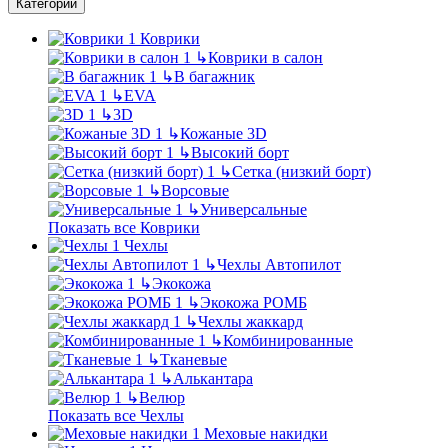
Категории
Коврики
↳
Коврики в салон
↳
В багажник
↳
EVA
↳
3D
↳
Кожаные 3D
↳
Высокий борт
↳
Сетка (низкий борт)
↳
Ворсовые
↳
Универсальные
Показать все Коврики
Чехлы
↳
Чехлы Автопилот
↳
Экокожа
↳
Экокожа РОМБ
↳
Чехлы жаккард
↳
Комбинированные
↳
Тканевые
↳
Алькантара
↳
Велюр
Показать все Чехлы
Меховые накидки