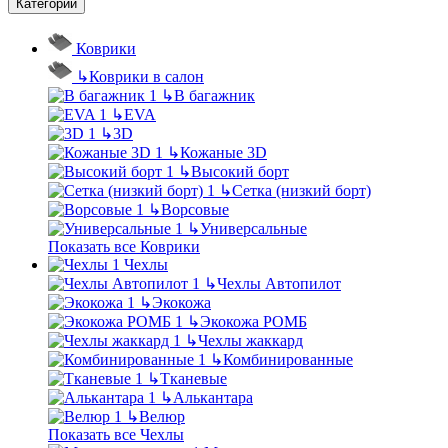
Категории
Коврики
↳
Коврики в салон
↳
В багажник
↳
EVA
↳
3D
↳
Кожаные 3D
↳
Высокий борт
↳
Сетка (низкий борт)
↳
Ворсовые
↳
Универсальные
Показать все Коврики
Чехлы
↳
Чехлы Автопилот
↳
Экокожа
↳
Экокожа РОМБ
↳
Чехлы жаккард
↳
Комбинированные
↳
Тканевые
↳
Алькантара
↳
Велюр
Показать все Чехлы