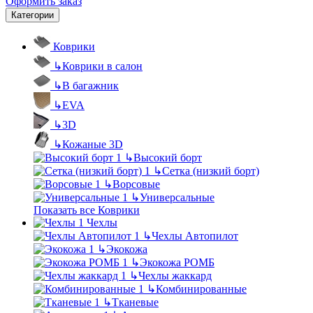
Оформить заказ
Категории
Коврики
↳
Коврики в салон
↳
В багажник
↳
EVA
↳
3D
↳
Кожаные 3D
↳
Высокий борт
↳
Сетка (низкий борт)
↳
Ворсовые
↳
Универсальные
Показать все Коврики
Чехлы
↳
Чехлы Автопилот
↳
Экокожа
↳
Экокожа РОМБ
↳
Чехлы жаккард
↳
Комбинированные
↳
Тканевые