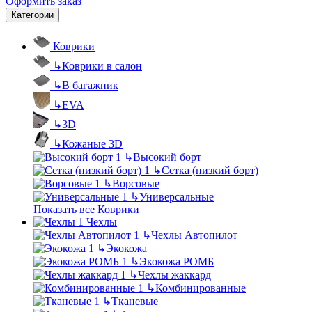
Оформить заказ
Категории
Коврики
↳
Коврики в салон
↳
В багажник
↳
EVA
↳
3D
↳
Кожаные 3D
↳
Высокий борт
↳
Сетка (низкий борт)
↳
Ворсовые
↳
Универсальные
Показать все Коврики
Чехлы
↳
Чехлы Автопилот
↳
Экокожа
↳
Экокожа РОМБ
↳
Чехлы жаккард
↳
Комбинированные
↳
Тканевые