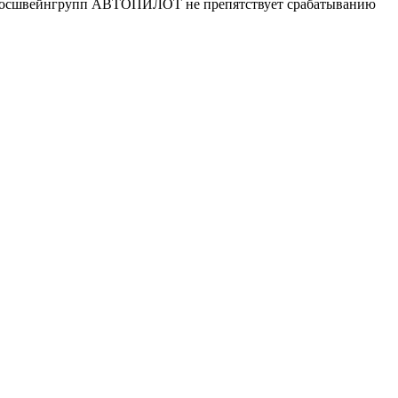
 Росшвейнгрупп АВТОПИЛОТ не препятствует срабатыванию