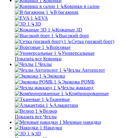
Коврики
↳
Коврики в салон
↳
В багажник
↳
EVA
↳
3D
↳
Кожаные 3D
↳
Высокий борт
↳
Сетка (низкий борт)
↳
Ворсовые
↳
Универсальные
Показать все Коврики
Чехлы
↳
Чехлы Автопилот
↳
Экокожа
↳
Экокожа РОМБ
↳
Чехлы жаккард
↳
Комбинированные
↳
Тканевые
↳
Алькантара
↳
Велюр
Показать все Чехлы
Меховые накидки
Накидки
↳
3D