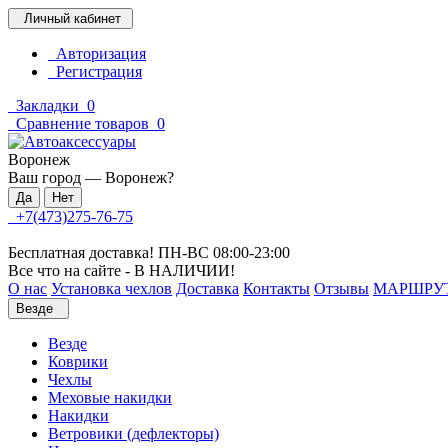
Личный кабинет
Авторизация
Регистрация
Закладки
0
Сравнение товаров
0
Воронеж
Ваш город —
Воронеж
?
+7(473)275-76-75
Бесплатная доставка! ПН-ВС 08:00-23:00
Все что на сайте - В НАЛИЧИИ!
О нас
Установка чехлов
Доставка
Контакты
Отзывы
МАРШРУ
Везде
Везде
Коврики
Чехлы
Меховые накидки
Накидки
Ветровики (дефлекторы)